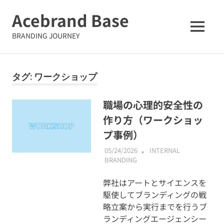
コ
Acebrand Base
ン
テ
MENU
BRANDING JOURNEY
ン
ツ
へ
タグ:
ワークショップ
ス
キ
ッ
職場の心理的安全性の
プ
作り方（ワークショッ
プ事例）
05/24/2026
ABMALLYTG24
INTERNAL
BRANDING
弊社はアートとサイエンスを
駆使してブランディングの戦
略立案から実行までを行うブ
ランディングエージェンシー