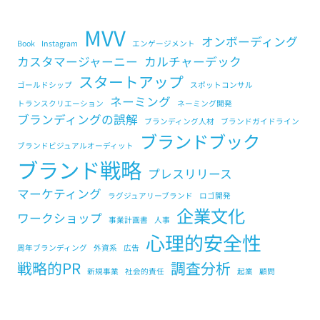
MVV
オンボーディング
Book
Instagram
エンゲージメント
カスタマージャーニー
カルチャーデック
スタートアップ
ゴールドシップ
スポットコンサル
ネーミング
トランスクリエーション
ネーミング開発
ブランディングの誤解
ブランディング人材
ブランドガイドライン
ブランドブック
ブランドビジュアルオーディット
ブランド戦略
プレスリリース
マーケティング
ラグジュアリーブランド
ロゴ開発
企業文化
ワークショップ
事業計画書
人事
心理的安全性
周年ブランディング
外資系
広告
戦略的PR
調査分析
新規事業
社会的責任
起業
顧問