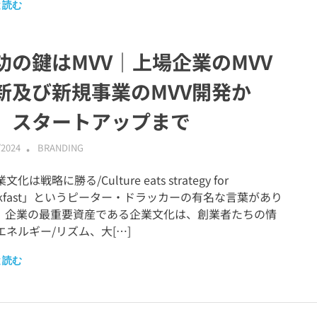
と読む
功の鍵はMVV｜上場企業のMVV
新及び新規事業のMVV開発か
、スタートアップまで
/2024
ABMALLYTG24
BRANDING
化は戦略に勝る/Culture eats strategy for
eakfast」というピーター・ドラッカーの有名な言葉があり
。企業の最重要資産である企業文化は、創業者たちの情
エネルギー/リズム、大[…]
と読む