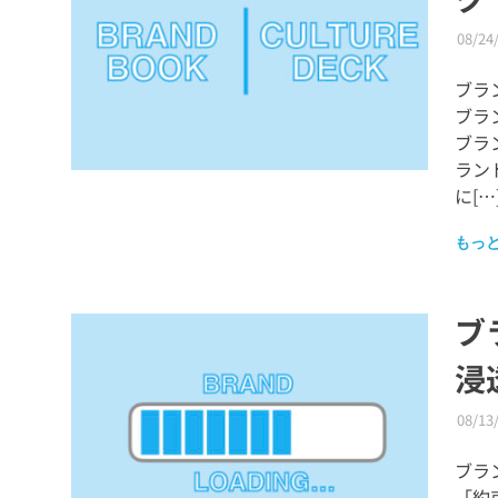
08/24
ブラ
ブラ
ブラ
ラン
に[…
もっ
ブ
浸
08/13
ブラ
「約