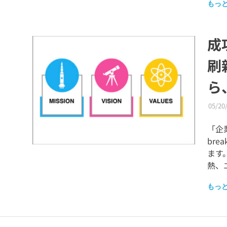
もっ
成
刷
ら
05/20
「企業文
br
ます
熱、
もっ