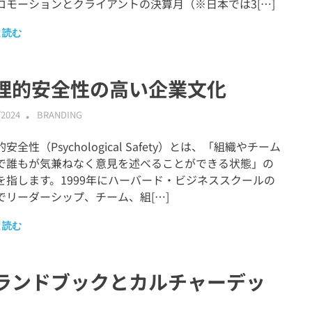
ロモーションとクライアントの決算月（※日本では3[…]
と読む
理的安全性の高い企業文化
/2024
ABMALLYTG24
BRANDING
安全性（Psychological Safety）とは、「組織やチーム
で誰もが気兼ねなく意見を述べることができる状態」の
を指します。1999年にハーバード・ビジネススクールの
でリーダーシップ、チーム、組[…]
と読む
ランドブックとカルチャーデッ