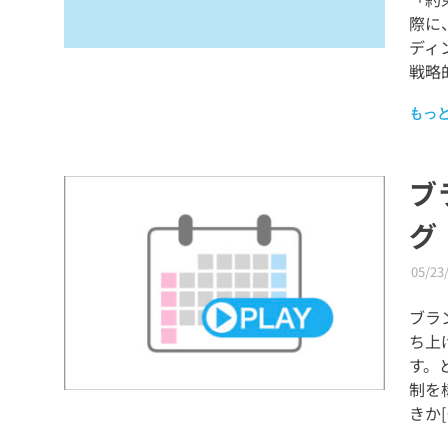
際に
ディ
戦略的
もっ
ブ
グ
05/23
ブラ
ち上
す。
制を
きか[