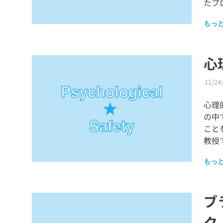
たプ
もっ
心
11/24
心理的
の中
こと
教授
もっ
ブ
ク