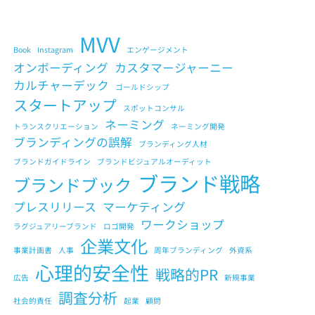
MVV
Book
Instagram
エンゲージメント
オンボーディング
カスタマージャーニー
カルチャーデック
ゴールドシップ
スタートアップ
スポットコンサル
ネーミング
トランスクリエーション
ネーミング開発
ブランディングの誤解
ブランディング人材
ブランドガイドライン
ブランドビジュアルオーディット
ブランド戦略
ブランドブック
プレスリリース
マーケティング
ワークショップ
ラグジュアリーブランド
ロゴ開発
企業文化
事業計画書
人事
周年ブランディング
外資系
心理的安全性
戦略的PR
広告
新規事業
調査分析
社会的責任
起業
顧問