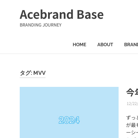
コ
Acebrand Base
ン
テ
BRANDING JOURNEY
ン
ツ
へ
HOME
ABOUT
BRAN
ス
キ
ッ
プ
タグ:
MVV
今
12/22
ずっ
が最
ーシ