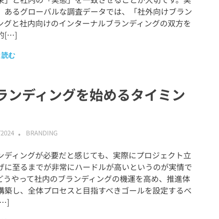
、あるグローバルな調査データでは、「社外向けブラン
ングと社内向けのインターナルブランディングの双方を
[…]
と読む
ランディングを始めるタイミン
/2024
ABMALLYTG24
BRANDING
ンディングが必要だと感じても、実際にプロジェクト立
げに至るまでが非常にハードルが高いというのが実情で
どうやって社内のブランディングの機運を高め、推進体
構築し、全体プロセスと目指すべきゴールを設定するべ
…]