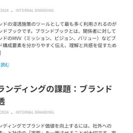
/2024
ABMALLYTG24
INTERNAL BRANDING
ンドの浸透施策のツールとして最も多く利用されるのが
ンドブックです。ブランドブックとは、関係者に対して
ンドのMVV（ミッション、ビジョン、バリュー）などブ
ド構成要素を分かりやすく伝え、理解と共感を促すため
]
と読む
ランディングの課題：ブランド
透
/2024
ABMALLYTG24
INTERNAL BRANDING
ンディングでブランド価値を向上するには、社外への
束」と社内の「実態」を一致させることが大切です。実