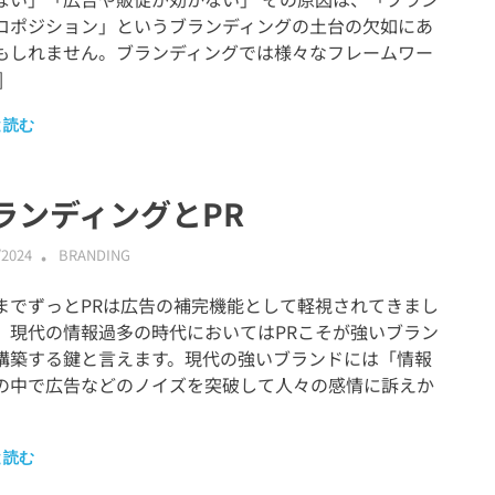
ロポジション」というブランディングの土台の欠如にあ
もしれません。ブランディングでは様々なフレームワー
]
と読む
ランディングとPR
/2024
ABMALLYTG24
BRANDING
までずっとPRは広告の補完機能として軽視されてきまし
、現代の情報過多の時代においてはPRこそが強いブラン
構築する鍵と言えます。現代の強いブランドには「情報
の中で広告などのノイズを突破して人々の感情に訴えか
と読む