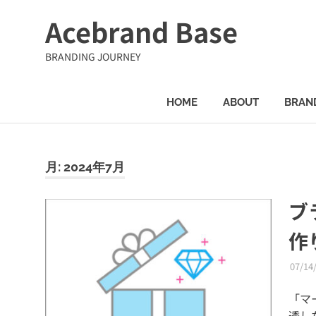
コ
Acebrand Base
ン
テ
BRANDING JOURNEY
ン
ツ
へ
HOME
ABOUT
BRAN
ス
キ
ッ
プ
月:
2024年7月
ブ
作
07/14
「マ
透し