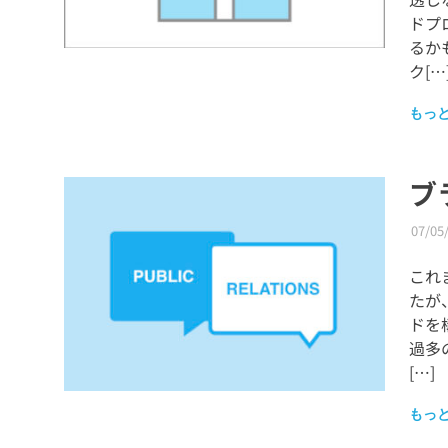
ドプ
るか
ク[…
もっ
ブ
07/05
これ
たが
ドを
過多
[…]
もっ