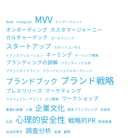
MVV
Book
Instagram
エンゲージメント
オンボーディング
カスタマージャーニー
カルチャーデック
ゴールドシップ
スタートアップ
スポットコンサル
ネーミング
トランスクリエーション
ネーミング開発
ブランディングの誤解
ブランディング人材
ブランドガイドライン
ブランドビジュアルオーディット
ブランド戦略
ブランドブック
プレスリリース
マーケティング
ワークショップ
ラグジュアリーブランド
ロゴ開発
企業文化
事業計画書
人事
周年ブランディング
外資系
心理的安全性
戦略的PR
広告
新規事業
調査分析
社会的責任
起業
顧問