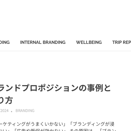
DING
INTERNAL BRANDING
WELLBEING
TRIP RE
ランドプロポジションの事例と
り方
/2024
ABMALLYTG24
BRANDING
ーケティングがうまくいかない」「ブランディングが浸
ない」「広告や販促が効かない」 その原因は、「ブラン