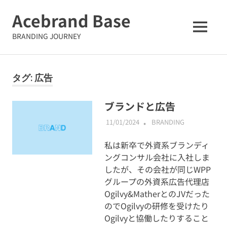
コ
Acebrand Base
ン
テ
MENU
BRANDING JOURNEY
ン
ツ
へ
タグ:
広告
ス
キ
ッ
ブランドと広告
プ
11/01/2024
ABMALLYTG24
BRANDING
私は新卒で外資系ブランディ
ングコンサル会社に入社しま
したが、その会社が同じWPP
グループの外資系広告代理店
Ogilvy&MatherとのJVだった
のでOgilvyの研修を受けたり
Ogilvyと協働したりすること