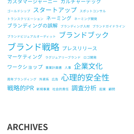
カスタマージャーニー
カルチャーデック
スタートアップ
ゴールドシップ
スポットコンサル
ネーミング
トランスクリエーション
ネーミング開発
ブランディングの誤解
ブランディング人材
ブランドガイドライン
ブランドブック
ブランドビジュアルオーディット
ブランド戦略
プレスリリース
マーケティング
ラグジュアリーブランド
ロゴ開発
企業文化
ワークショップ
事業計画書
人事
心理的安全性
周年ブランディング
外資系
広告
戦略的PR
調査分析
新規事業
社会的責任
起業
顧問
ARCHIVES