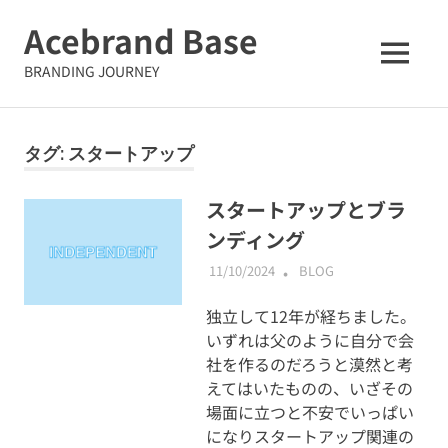
コ
Acebrand Base
ン
テ
MENU
BRANDING JOURNEY
ン
ツ
へ
タグ:
スタートアップ
ス
キ
ッ
スタートアップとブラ
プ
ンディング
11/10/2024
ABMALLYTG24
BLOG
独立して12年が経ちました。
いずれは父のように自分で会
社を作るのだろうと漠然と考
えてはいたものの、いざその
場面に立つと不安でいっぱい
になりスタートアップ関連の